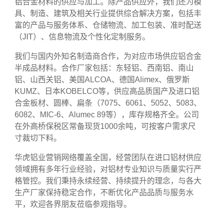
铝合金材料的供应与加工。除产品供应外，我们还为模
具、制造、建筑及相关行业提供综合解决方案，包括丰
富的产品与服务体系、仓储物流、加工包装、准时配送
（JIT）、信息物流及个性化定制服务。
我们与国内外知名制造商合作，为对应市场供应铝合金
半成品材料。合作厂家包括：东轻铝、西南铝、南山
铝、山西关铝、美国ALCOA、德国Alimex、俄罗斯
KUMZ、日本KOBELCO等，供应高品质国产及进口铝
合金板材、圆棒、扁条（7075、6061、5052、5083、
6082、MIC‑6、Alumec 89等），库存规格齐全。公司
在外高桥保税区常备现货1000余吨，可按客户需求尺
寸裁切下料。
华虎铝业营销网络覆盖全国，经营团队在进口铝材供应
领域拥有多年行业经验，对铝材专业知识与质量实行严
格管控。我们秉持永续经营、持续提升的理念，与各大
生产厂家保持稳定合作，不断优化产品品质与服务水
平，欢迎各界朋友莅临参观指导。