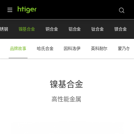
锈钢
镍基合金
铜合金
铝合金
钛合金
镁合金
品牌故事
哈氏合金
因科洛伊
英科耐尔
蒙乃尔
镍基合金
高性能金属