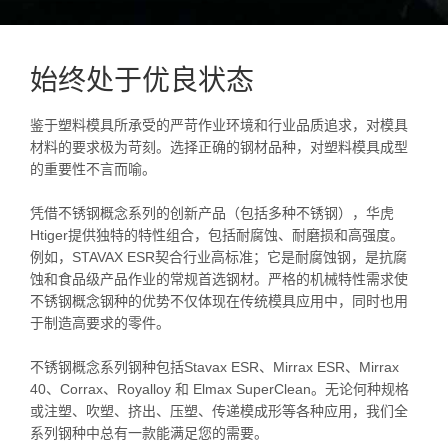
始终处于优良状态
鉴于塑料模具所承受的严苛作业环境和行业品质追求，对模具
材料的要求极为苛刻。选择正确的钢材品种，对塑料模具成型
的重要性不言而喻。
凭借不锈钢概念系列的创新产品（包括多种不锈钢），华虎
Htiger提供独特的特性组合，包括耐腐蚀、耐磨损和高强度。
例如，STAVAX ESR契合行业高标准；它是耐腐蚀钢，是抗腐
蚀和食品级产品作业的常规首选钢材。严格的机械特性需求使
不锈钢概念钢种的优势不仅体现在传统模具应用中，同时也用
于制造高要求的零件。
不锈钢概念系列钢种包括Stavax ESR、Mirrax ESR、Mirrax
40、Corrax、Royalloy 和 Elmax SuperClean。无论何种规格
或注塑、吹塑、挤出、压塑、传递模成形等各种应用，我们全
系列钢种中总有一款能满足您的需要。