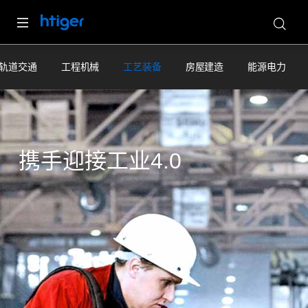
现在
华虎集团
您好，价格直接发您微信了！
×
轨道交通
工程机械
工艺装备
房屋建造
能源电力
携手迎接工业4.0