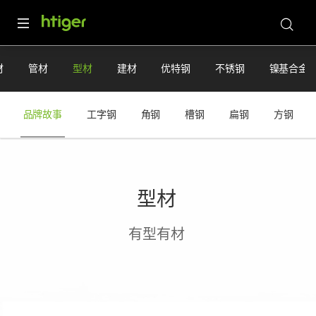
材
管材
型材
建材
优特钢
不锈钢
镍基合金
品牌故事
工字钢
角钢
槽钢
扁钢
方钢
型材
有型有材